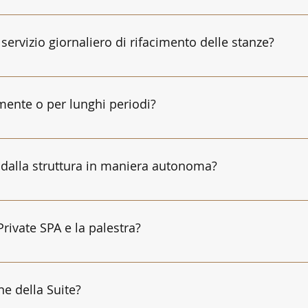
 e da bagno è inclusa. Il cambio integrale della biancheria l
ni due giorni di permanenza per gli asciugamani ed ogni 4 gio
ervizio giornaliero di rifacimento delle stanze?
ponibile solo su richiesta a partire da 28€ per giorno.
lmente o per lunghi periodi?
re Kimyô Exclusive House, SPA e Wellnes per lunghi periodi. La
 dalla struttura in maniera autonoma?
uttura avverrà attraverso un badge digitale da smartphone o C
ccoglienza in struttura.
rivate SPA e la palestra?
ivate SPA da diritto all'accesso dalle ore 9:00 alle ore 21:00.
o dalle ore 21:00 alle ore 9:00. La palestra è utilizzabile H24.
e della Suite?