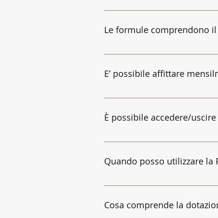
Sì, tutta la biancheria da letto
all’arrivo di ogni ospite, ed og
Le formule comprendono il s
Il rifacimento giornaliero è dis
E’ possibile affittare mensi
È possibile richiedere di affita
verrà data risposta.
È possibile accedere/uscire
L' accesso e l'uscita dalla str
attivato al check in durante l'a
Quando posso utilizzare la P
Il pacchetto aggiuntivo Daily Pr
Private SPA da diritto all'access
Cosa comprende la dotazion