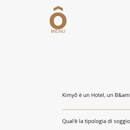
Kimyô è un Hotel, un B&am
Nessuna delle 3! Kimyô Exclusi
esclusiva, ciò vuol dire che a di
Qual'è la tipologia di soggi
servizi Indoor offerti sono escl